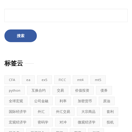
搜
索：
标签云
CFA
ea
ex5
FICC
mt4
mt5
python
互换合约
交易
价值投资
债券
全球宏观
公司金融
利率
加密货币
原油
国际经济学
外汇
外汇交易
大宗商品
套利
宏观经济学
密码学
对冲
微观经济学
投机