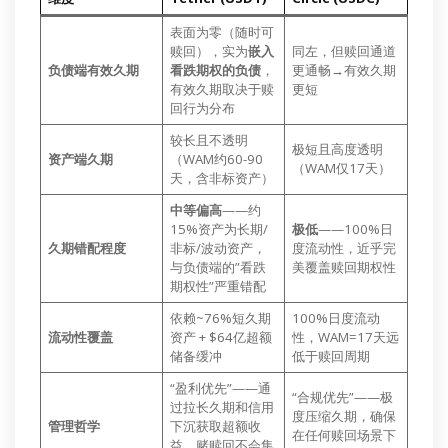
表面为零（随时可
赎回），实为
嵌入
同左，但赎回通道
负债端有效久期
看跌期权的负债
，
更通畅→有效久期
有效久期取决于赎
更短
回行为分布
较长且不透明
极短且高度透明
资产端久期
（WAM约60-90
（WAM仅17天）
天，含非标资产）
中等偏高
——约
15%资产为长期/
极低
——100%日
久期错配程度
非标/波动资产，
度流动性，近乎完
与负债端的”看跌
美覆盖赎回期权性
期权性”严重错配
依赖~76%短久期
100%日度流动
流动性覆盖
资产 + $64亿超额
性，WAM=17天远
储备缓冲
低于赎回周期
“盈利优先”——通
“合规优先”——极
过拉长久期和信用
度压缩久期，确保
管理哲学
下沉获取超额收
在任何赎回场景下
益，赌赎回不会集