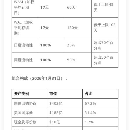
WAM（加权
低于上限43
平均到期
17天
60天
天
日）
WAL（加权
低于上限103
平均存续
17天
120天
天
期）
超出75个百
日度流动性
100%
25%
分点
超出50个百
周度流动性
100%
50%
分点
组合构成（2026年1月31日）
：
资产类别
市值
占比
国债回购协议
$402亿
67.2%
美国国库券
$188亿
31.4%
现金及等价物
$10亿
1.7%