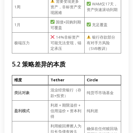
需要变现更多
WAM仅17天，
1周
资产，非标资产变
资产快速滚动到期
现困难
国债+回购到期
1月
充足覆盖
可覆盖
14%非标资产
银行存款部分
极端压力
可能无法变现，锚
有对手方风险
定承压
（SVB教训）
5.2 策略差异的本质
维度
Tether
Circle
混业经营银行（存
类比对象
纯货币市场基金
款+投资）
利差 + 期限溢价 +
盈利模式
信用溢价 + 资本利
纯利差
得
利用赎回摩擦人为
确保在任何赎回场
拉长负债有效久