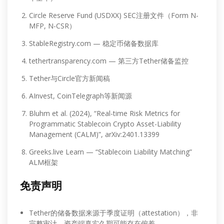
Circle Reserve Fund (USDXX) SEC注册文件（Form N-
MFP, N-CSR）
StableRegistry.com — 稳定币储备数据库
tethertransparency.com — 第三方Tether储备监控
Tether与Circle官方新闻稿
AInvest, CoinTelegraph等新闻源
Bluhm et al. (2024), “Real-time Risk Metrics for
Programmatic Stablecoin Crypto Asset-Liability
Management (CALM)”, arXiv:2401.13399
Greeks.live Learn — “Stablecoin Liability Matching”
ALM框架
免责声明
Tether的储备数据来源于季度证明（attestation），非
完整审计，资产端真实久期可能存在偏差