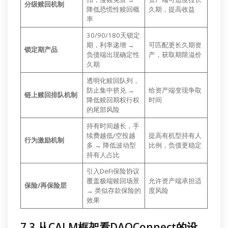
分级赎回机制
降低恐慌性赎回概
久期，提高收益
率
30/90/180天锁定
期，利率递增 →
可匹配更长久期资
锁定期产品
负债端出现确定性
产，获取期限溢价
久期
透明化赎回队列，
防止集中挤兑 →
给资产端变现争取
链上赎回排队机制
降低赎回期权行权
时间
的尾部风险
持有时间越长，手
续费越低/空投越
提高有机型持有人
行为激励机制
多 → 降低波动型
比例，负债更稳定
持有人占比
引入DeFi保险协议
覆盖极端赎回场景
允许资产端承担适
保险/再保险层
→ 类似存款保险的
度风险
效果
7.3 从CALM框架看DAOConnect的设