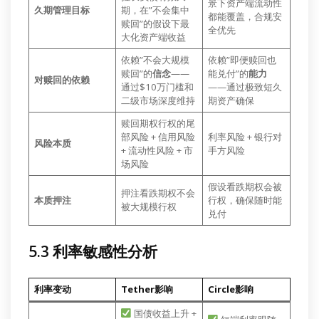
景下资产端流动性
久期管理目标
期，在”不会集中
都能覆盖，合规安
赎回”的假设下最
全优先
大化资产端收益
依赖”不会大规模
依赖”即便赎回也
赎回”的
信念
——
能兑付”的
能力
对赎回的依赖
通过$10万门槛和
——通过极致短久
二级市场深度维持
期资产确保
赎回期权行权的尾
部风险 + 信用风险
利率风险 + 银行对
风险本质
+ 流动性风险 + 市
手方风险
场风险
假设看跌期权会被
押注看跌期权不会
本质押注
行权，确保随时能
被大规模行权
兑付
5.3 利率敏感性分析
利率变动
Tether影响
Circle影响
国债收益上升 +