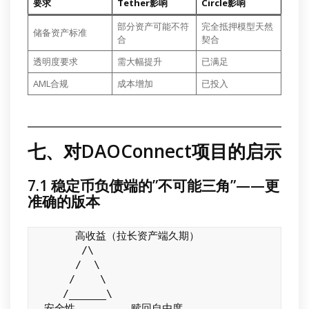
要求
Tether影响
Circle影响
部分资产可能不符
完全抵押模型天然
储备资产标准
合
契合
透明度要求
需大幅提升
已满足
AML合规
成本增加
已投入
七、对DAOConnect项目的启示
7.1 稳定币负债端的”不可能三角”——更
准确的版本
       高收益（拉长资产端久期）

        /\

       /  \

      /    \

     /______\

  安全性         赎回自由度
