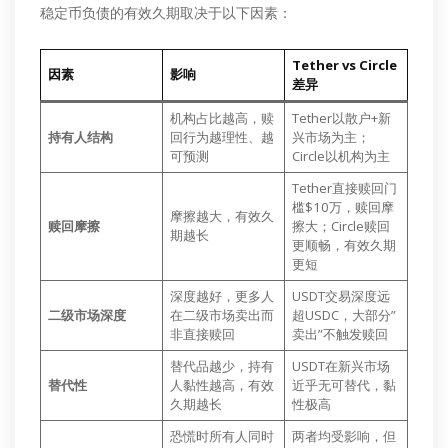
稳定币负债的有效久期取决于以下因素：
Tether vs Circle
因素
影响
差异
机构占比越高，赎
Tether以散户+新
持有人结构
回行为越理性、越
兴市场为主；
可预测
Circle以机构为主
Tether直接赎回门
槛$10万，赎回摩
摩擦越大，有效久
赎回摩擦
擦大；Circle赎回
期越长
更顺畅，有效久期
更短
深度越好，更多人
USDT交易深度远
二级市场深度
在二级市场卖出而
超USDC，大部分”
非直接赎回
卖出”不触发赎回
替代品越少，持有
USDT在新兴市场
替代性
人黏性越高，有效
近乎无可替代，黏
久期越长
性极高
恐慌时所有人同时
两者均受影响，但