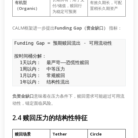
有机型
有效久期长，可配
付/储值，赎回行
（Organic）
置稍长久期资产
为稳定可预测
CALM框架进一步提出
Funding Gap（资金缺口）
指标：
Funding Gap = 预期赎回流出 - 可用流动性

按时间桶分解：

  1天以内：  最严苛——恐慌性赎回

  1周以内：  中等压力

  1月以内：  常规赎回

  1年以内：  结构性流出
负资金缺口
意味着在压力条件下，赎回需求可能超过可用流
动性，锚定面临风险。
2.4 赎回压力的结构性特征
赎回场景
Tether
Circle