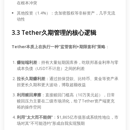
在根本冲突
其他投资（1.4%）：含加密股权等非标资产，几乎无流
动性
3.3 Tether久期管理的核心逻辑
Tether本质上在执行一种”监管套利+期限套利”策略
：
赚短端利差
：持有大量短期国库券，吃联邦基金利率与零
成本负债（USDT不计息）之间的利差
拉长久期赚利差
：通过担保贷款、比特币、黄金等资产承
担更长久期和更大波动，博取超额收益
利用赎回摩擦
：直接赎回门槛高（10万美元起），日常
赎回压力主要在二级市场消化，给了Tether资产端更充
裕的操作空间
利用”太大而不能倒”
：$1,865亿市值形成系统性地位，市
场对其”不可能违约”形成自我实现预期