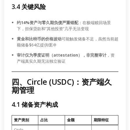
3.4 关键风险
约14%资产与零久期负债严重错配
：在极端赎回场景
下，担保贷款和”其他投资”几乎无法变现
黄金和比特币的价格波动
可能触发储备不足，虽然当前超
额储备$64亿提供缓冲
审计仅为季度证明（attestation），非完整审计
，资
产端真实久期无法独立验证
四、Circle (USDC)：资产端久
期管理
4.1 储备资产构成
资产类别
占比
金额
期限特征
Circle