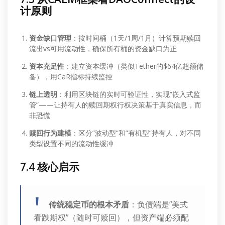
计原则
资金缺口管理
：按时间桶（1天/1周/1月）计算预期赎回
流出vs可用流动性，确保所有桶的资金缺口为正
资本充足性
：建立资本缓冲（类似Tether的$64亿超额储
备），用CaR指标持续监控
链上透明
：利用区块链的实时可验证性，实现”嵌入式监
管”——让持有人的赎回期权行权决策基于真实信息，而
非恐慌
赎回行为建模
：区分”波动型”和”有机型”持有人，对不同
类型设置不同的流动性缓冲
7.4 核心启示
传统稳定币的根本矛盾
：负债端是”美式
看跌期权”（随时可赎回），但资产端必须配