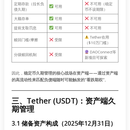
定期存款（拉长负
不可用（稳定
可用
债久期）
币不设期限）
大额存单
可用
不可用
提前支取罚息
可用
不可用
Tether在用
赎回门槛/摩擦
受限
（$10万门槛）
DAOConnect等
分级赎回机制
受限
新项目可探索
因此，
稳定币久期管理的核心战场在资产端——通过资产端
的高流动性来匹配负债端随时可能触发的”看跌期权”
。
三、Tether (USDT)：资产端久
期管理
3.1 储备资产构成（2025年12月31日）