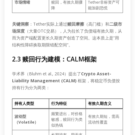
市场情绪
赎回，有效久期骤
Tether非标资产可
降
能加剧恐慌
关键洞察
：Tether实际上通过
赎回摩擦
（高门槛）和
二级市
场深度
（大量OTC交易），人为拉长了负债端有效久期，从
而为资产端配置更长久期资产创造了空间。这本质上是”用
结构性障碍换取期限错配空间”。
2.3 赎回行为建模：CALM框架
学术界（Bluhm et al., 2024）提出了
Crypto Asset-
Liability Management (CALM)
框架，将稳定币负债按
持有行为分为两类：
持有人类型
行为特征
有效久期含义
频繁进出，对价格
波动型
有效久期短，需高
敏感，赎回行为类
（Volatile）
流动性覆盖
似热钱
长期持有，用于支