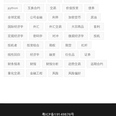
python
互换合约
交易
价值投资
债券
全球宏观
公司金融
利率
加密货币
原油
国际经济学
外汇
外汇交易
大宗商品
套利
宏观经济学
密码学
对冲
微观经济学
投机
投机者
投资组合
期权
期货
杠杆
线性回归
经济学
融资
衍生品
证券
财务报表
财报
财报分析
趋势交易
远期合约
量化交易
金融工程
风险
风险偏好
粤ICP备19149876号