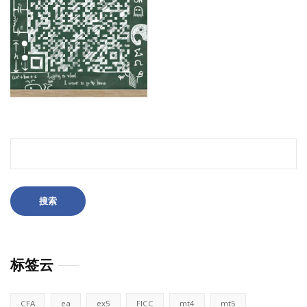
搜
索：
标签云
CFA
ea
ex5
FICC
mt4
mt5