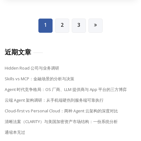
文
1
2
3
章
分
页
近期文章
Hidden Road 公司与业务调研
Skills vs MCP：金融场景的分析与决策
Agent 时代竞争格局：OS 厂商、LLM 提供商与 App 平台的三方博弈
云端 Agent 架构调研：从手机端硬伤到服务端可靠执行
Cloud-first vs Personal Cloud：两种 Agent 云架构的深度对比
清晰法案（CLARITY）与美国加密资产市场结构：一份系统分析
通缩本无过