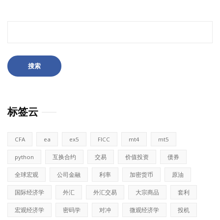
搜
索：
标签云
CFA
ea
ex5
FICC
mt4
mt5
python
互换合约
交易
价值投资
债券
全球宏观
公司金融
利率
加密货币
原油
国际经济学
外汇
外汇交易
大宗商品
套利
宏观经济学
密码学
对冲
微观经济学
投机