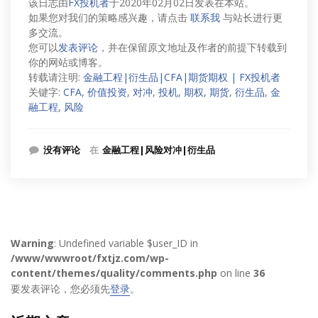
该日志由
FX投机者
于2020年02月02日发表在本站。
如果您对我们的策略感兴趣，请点击
联系我
与站长进行更
多交流。
您可以
发表评论
，并在保留原文地址及作者的前提下转载到
你的网站或博客。
转载请注明:
金融工程|衍生品|CFA|期货期权 | FX投机者
关键字:
CFA
,
价值投资
,
对冲
,
投机
,
期权
,
期货
,
衍生品
,
金
融工程
,
风险
没有评论
在
金融工程|风险对冲|衍生品
Warning
: Undefined variable $user_ID in
/www/wwwroot/fxtjz.com/wp-
content/themes/quality/comments.php
on line
36
要发表评论，您必须先
登录
。