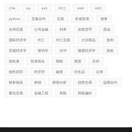
CFA
ea
ex5
FICC
mt4
mt5
python
互换合约
交易
价值投资
债券
全球宏观
公司金融
利率
加密货币
原油
国际经济学
外汇
外汇交易
大宗商品
套利
宏观经济学
密码学
对冲
微观经济学
投机
投机者
投资组合
期权
期货
杠杆
线性回归
经济学
融资
衍生品
证券
财务报表
财报
财报分析
趋势交易
远期合约
量化交易
金融工程
风险
风险偏好