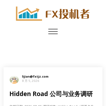
Toggle
navigation
lijian@fxtjz.com
8 月 5, 2026
Hidden Road 公司与业务调研